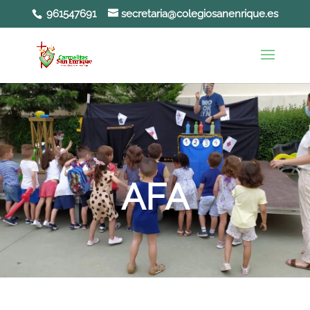
961547691
secretaria@colegiosanenrique.es
Abrir barra de herramientas
AFA