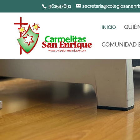
961547691
secretaria@colegiosanenri
QUIÉ
INICIO
Abrir barra de herramientas
COMUNIDAD 