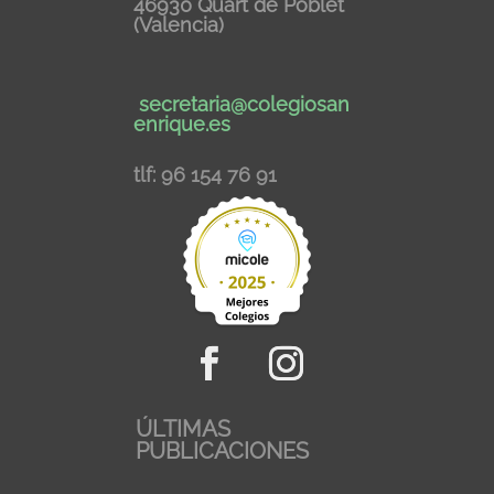
46930 Quart de Poblet
(Valencia)
secretaria@colegiosan
enrique.es
tlf: 96 154 76 91
ÚLTIMAS
PUBLICACIONES