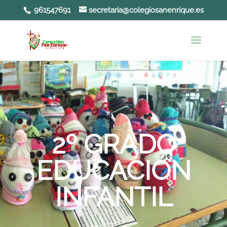
961547691
secretaria@colegiosanenrique.es
Abrir barra de herramientas
2º GRADO
EDUCACIÓN
INFANTIL