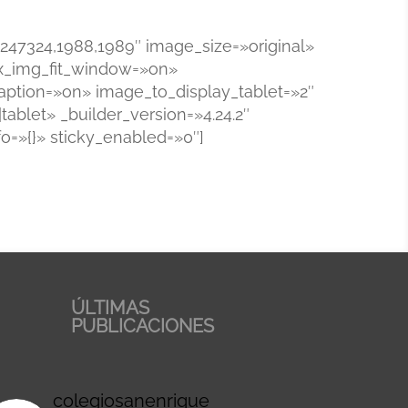
,247324,1988,1989″ image_size=»original»
box_img_fit_window=»on»
tion=»on» image_to_display_tablet=»2″
ablet» _builder_version=»4.24.2″
o=»{}» sticky_enabled=»0″]
ÚLTIMAS
PUBLICACIONES
colegiosanenrique