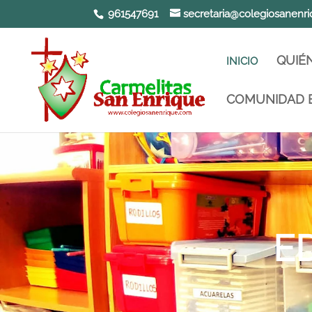
961547691
secretaria@colegiosanenri
QUIÉ
INICIO
COMUNIDAD 
E