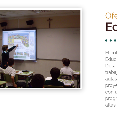
Of
Ed
El co
Educa
Desar
traba
aulas
proye
con u
progr
altas