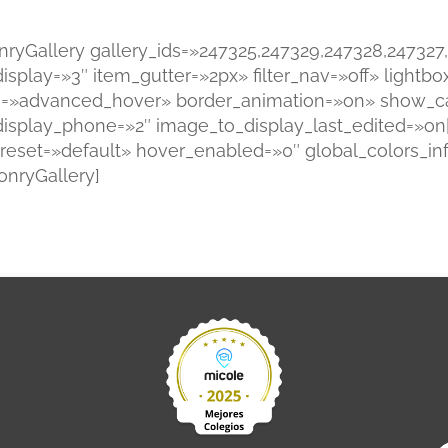
nryGallery gallery_ids=»247325,247329,247328,247327
isplay=»3″ item_gutter=»2px» filter_nav=»off» light
=»advanced_hover» border_animation=»on» show_cap
isplay_phone=»2″ image_to_display_last_edited=»on|t
eset=»default» hover_enabled=»0″ global_colors_inf
onryGallery]