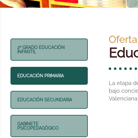
Oferta
Educ
2º GRADO EDUCACIÓN
INFANTIL
EDUCACIÓN PRIMARIA
La etapa d
bajo concie
Valenciana
EDUCACIÓN SECUNDARIA
GABINETE
PSICOPEDAGÓGICO