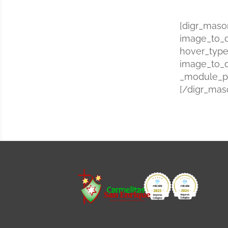
[digr_maso
image_to_d
hover_type
image_to_d
_module_pr
[/digr_mas